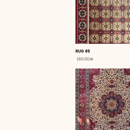
RUG 85
Price
‏180.00 ‏₪