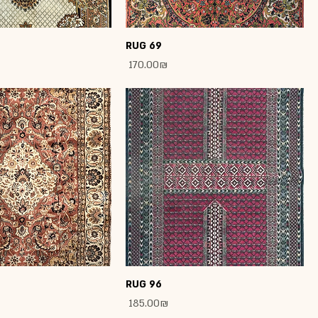
RUG 69
Price
‏170.00 ‏₪
RUG 96
Price
‏185.00 ‏₪