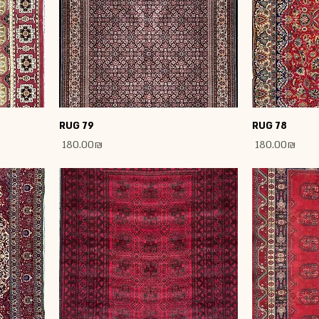
RUG 79
RUG 78
Price
Price
‏180.00 ‏₪
‏180.00 ‏₪