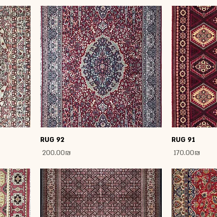
RUG 92
RUG 91
Price
Price
‏170.00 ‏₪
‏200.00 ‏₪