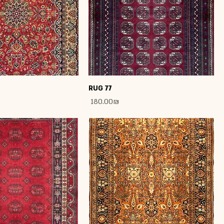
RUG 77
Price
‏180.00 ‏₪