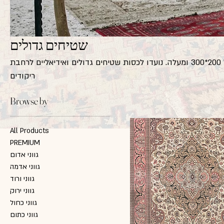
שטיחים גדולים
שטיחים גדולים הינם שטיחים בגודל 200*300 ומעלה. נועדו לכסות שטיחים גדולים ואידיאליים לרחבת
ריקודים
Browse by
All Products
PREMIUM
גווני אדום
גווני אדמה
גווני ורוד
גווני ירוק
גווני כחול
גווני כתום