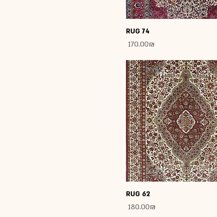
RUG 74
Price
‏170.00 ‏₪
RUG 62
Price
‏180.00 ‏₪