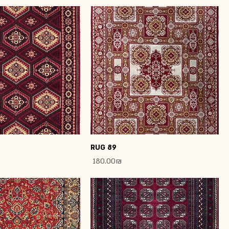
RUG 89
Price
‏180.00 ‏₪