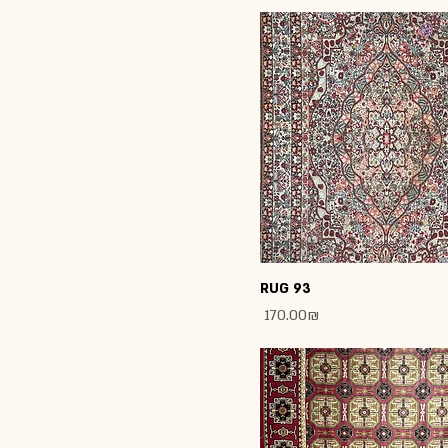
RUG 93
Price
‏170.00 ‏₪